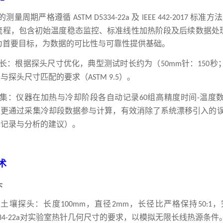
的测量周期严格遵循
及
标准方法
ASTM D5334
-22a
IEEE 442
-2017
流程，包含初始温度稳态监控、标准线性加热阶段及后续数据处
为首要目标，为数据的可比性与可靠性提供基础。
长：根据探头尺寸优化，典型测试时长约为（
针：
秒
50mm
150
长与探头尺寸匹配的要求（
）。
ASTM 9.5
集：仪器在加热与冷却阶段各自动记录
组高精度时间
温度
60
-
，更通过采集冷却段数据参与计算，有效消除了系统漂移引入的
据记录与分析的建议）。
术
头
土壤
探头：长度
，直径
，长径比严格保持
，
m
100mm
2mm
50:1
对实验室热针几何尺寸的要求，以模拟无限长线热源条件
34
-22a