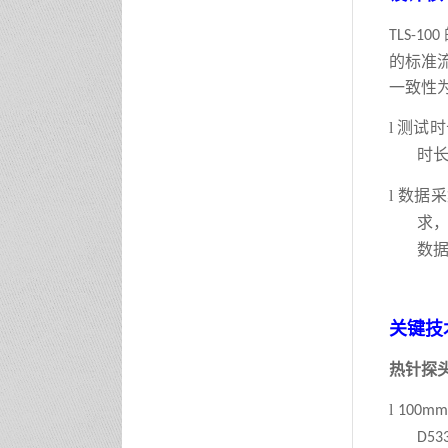
TLS-100
的标准
一致性
l
测试时
时
l
数据采
求
数
关键技
热针探
l
100m
D53