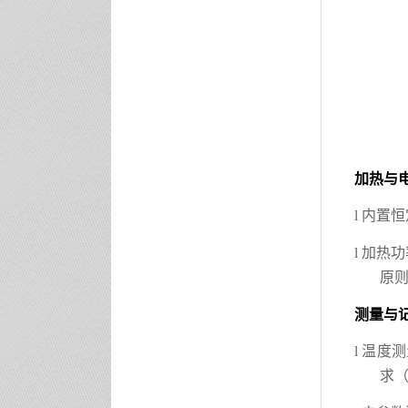
加热与
l
内置恒
l
加热功
原
测量与
l
温度测
求