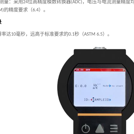
测量：采用
位高精度模数转换器
，电压与电流测量精度
24
(ADC)
的精度要求（
）。
M)
6.4
录
辨率达
毫秒，远高于标准要求的
秒（
）。
10
0.1
ASTM 6.5