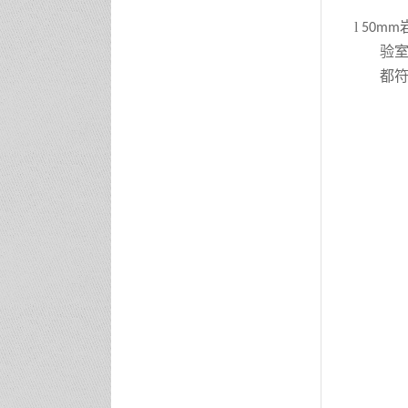
l
50mm
验
都