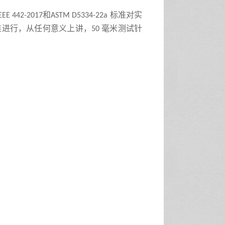
和
标准对实
EEE 442
-2017
ASTM D5334
-22a
准进行，从任何意义上讲，
毫米测试针
50