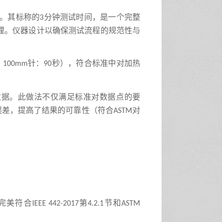
。其标称的
分钟测试时间，是一个完整
3
理。仪器设计以确保测试流程的规范性与
；
针：
秒），符合标准中对加热
100mm
90
数据。此做法不仅满足标准对数据点的要
误差，提高了结果的可靠性（符合
对
ASTM
完美符合
第
节
和
IEEE 442
-2017
4.2.1
ASTM
。