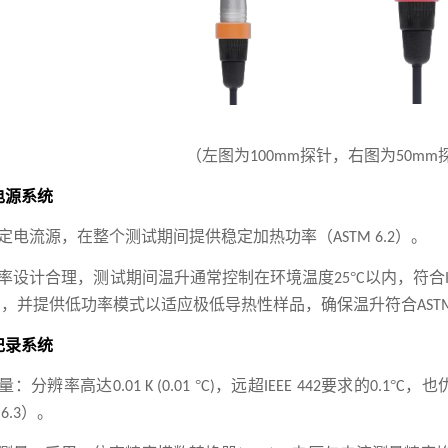
（
左图为
探针，右图为
100mm
50mm
电源系统
定电流源，在整个测试期间提供稳定加热功率（
）。
ASTM 6.2
率设计合理，测试期间温升通常控制在环境温度
°
以内，符合
25
C
则，并提供低功率模式以适应极低导热性样品，确保温升符合
ASTM
记录系统
量：分辨率高达
°
，远超
要求的
°
，也
0.01 K (0.01
C)
IEEE 442
0.1
C
（
）。
6.3