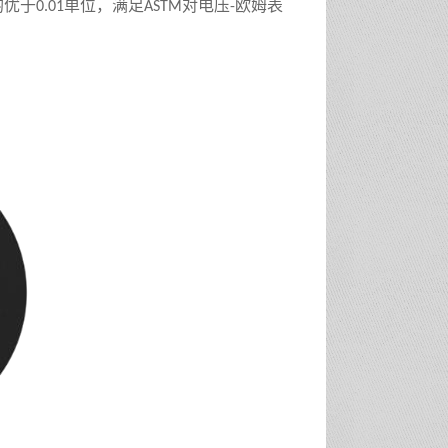
均优于
单位，满足
对电压
欧姆表
0.01
ASTM
-