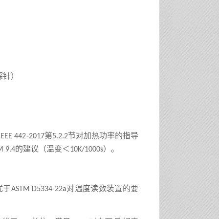
探针
）
第
节对加热功率的指导
IEEE 442
-2017
5.2.2
的建议（温变＜
）。
 9.4
10K/1000s
优于
对温度读数装置的要
ASTM D5334
-22a