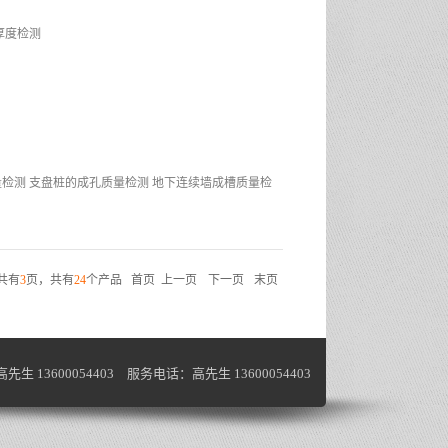
厚度检测
检测 支盘桩的成孔质量检测 地下连续墙成槽质量检
共有
3
页，共有
24
个产品
首页
上一页
下一页
末页
13600054403 服务电话：高先生 13600054403