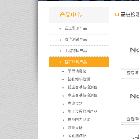
产品中心
基桩检
岩土监测产品
原位测试产品
工程物探产品
基桩检测产品
平行地震仪
查看详
钻孔倾斜检测
低应变基桩检测仪
高应变基桩检测仪
声波仪器
施工过程检测产品
查看详
桩身内力测试
静载设备
旁孔测试仪