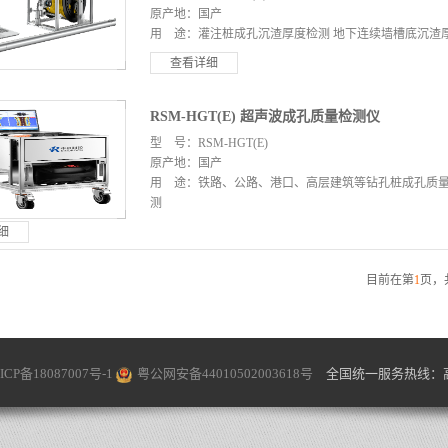
原产地：国产
用 途：灌注桩成孔沉渣厚度检测 地下连续墙槽底沉渣
查看详细
RSM-HGT(E) 超声波成孔质量检测仪
型 号：RSM-HGT(E)
原产地：国产
用 途：铁路、公路、港口、高层建筑等钻孔桩成孔质量
测
细
目前在第
1
页，
ICP备18087007号-1
粤公网安备44010502003618号
全国统一服务热线：高先生 