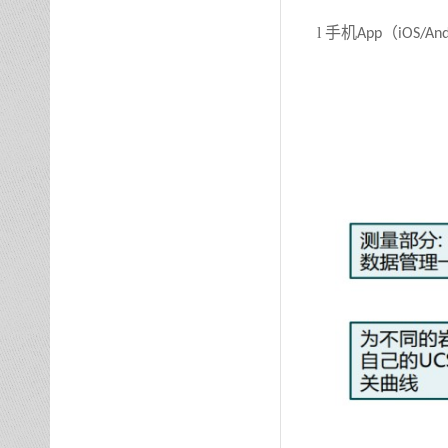
l
手机
（
App
iOS/And