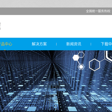
全国统一服务热线：高先生
产品中心
解决方案
新闻资讯
下载中