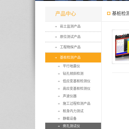
产品中心
基桩检
岩土监测产品
原位测试产品
工程物探产品
基桩检测产品
平行地震仪
钻孔倾斜检测
低应变基桩检测仪
高应变基桩检测仪
声波仪器
施工过程检测产品
桩身内力测试
静载设备
旁孔测试仪