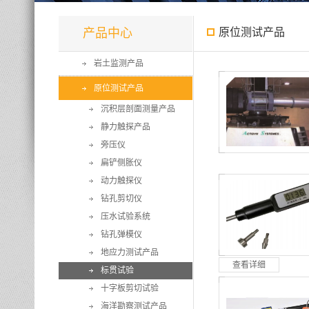
产品中心
原位测试产品
岩土监测产品
原位测试产品
沉积层剖面测量产品
静力触探产品
旁压仪
扁铲侧胀仪
动力触探仪
钻孔剪切仪
压水试验系统
钻孔弹模仪
地应力测试产品
查看详细
标贯试验
十字板剪切试验
海洋勘察测试产品